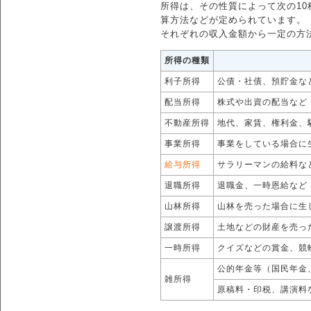
所得は、その性質によって次の1
算方法などが定められています。
それぞれの収入金額から一定の方
所得の種類
利子所得
公債・社債、預貯金な
配当所得
株式や出資の配当など
不動産所得
地代、家賃、権利金、
事業所得
事業をしている場合に
給与所得
サラリーマンの給料な
退職所得
退職金、一時恩給など
山林所得
山林を売った場合に生
譲渡所得
土地などの財産を売っ
一時所得
クイズなどの賞金、競
公的年金等（国民年金
雑所得
原稿料・印税、講演料