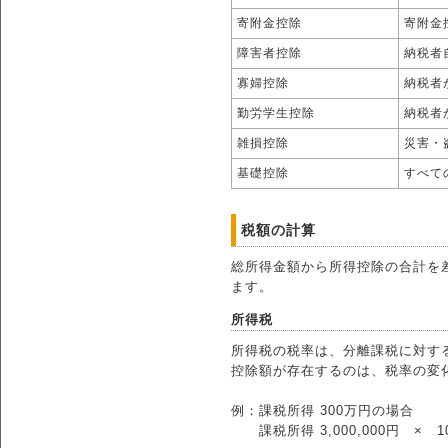
寄附金控除
寄附金
障害者控除
納税者
寡婦控除
納税者
勤労学生控除
納税者
雑損控除
災害・
基礎控除
すべて
税額の計算
総所得金額から所得控除の合計を差
ます。
所得税
所得税の税率は、分離課税に対する
控除額が存在するのは、税率の変
例：課税所得 300万円の場合
課税所得 3,000,000円 × 10