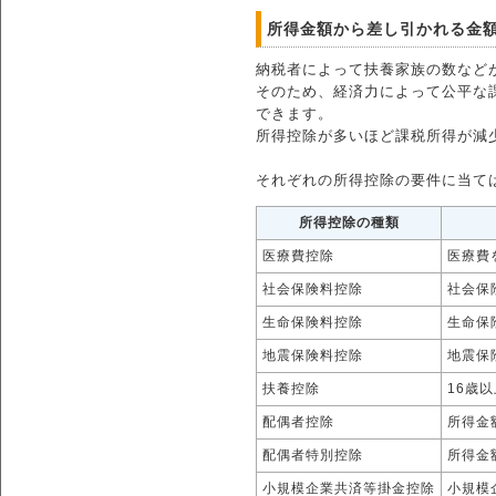
所得金額から差し引かれる金
納税者によって扶養家族の数など
そのため、経済力によって公平な
できます。
所得控除が多いほど課税所得が減
それぞれの所得控除の要件に当て
所得控除の種類
医療費控除
医療費
社会保険料控除
社会保
生命保険料控除
生命保
地震保険料控除
地震保
扶養控除
16歳
配偶者控除
所得金
配偶者特別控除
所得金
小規模企業共済等掛金控除
小規模